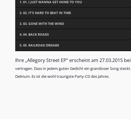
1.
01. I JUST WANNA GET HOME TO YOU
2.
02. IT'S HARD TO BEAT IN TIME
3.
03. GONE WITH THE WIND
4.
04. BACK ROADS
5.
05. RAILROAD DREAMS
Ihre „Allegory Street EP“ erscheint am 27.03.2015 be
vertragen. Dass in jedem guten Gedicht ein grandioser Song steckt
Delirium. Es ist die wohl traurigste Party-CD des Jahres.