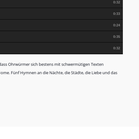
0:32
0:33
0:24
0:35
0:32
 dass Ohrwürmer sich bestens mit schwermütigen Texten
 Home. Fünf Hymnen an die Nächte, die Städte, die Liebe und das